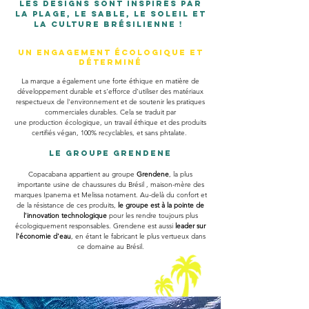
Les designs sont inspirés par
la plage, le sable, le soleil et
la culture brésilienne !
Un engagement écologique et
déterminé
La marque a également une forte éthique en matière
​de
développement durable et
s'efforce
d'utiliser des matériaux
respectueux de l'environnement et de soutenir les pratiques
commerciales durables. Cela se traduit par
une
production
écologique, un travail
éthique et des produits
certifiés végan, 100% recyclables, et sans phtalate.
Le groupe Grendene
Copacabana appartient au groupe
Grendene
, la plus
importante usine de chaussures du Brésil , maison-mère des
marques Ipanema et Melissa notament. Au-delà du confort et
de la résistance de ces produits,
le groupe est à la pointe de
l'innovation technologique
pour les rendre toujours plus
écologiquement responsables. Grendene est aussi
leader sur
l'économie d'eau
, en étant le fabricant le plus vertueux dans
ce domaine au Brésil.