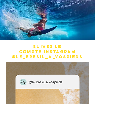
Suivez le
compte
Instagram
@le_bresil_a_vospieds